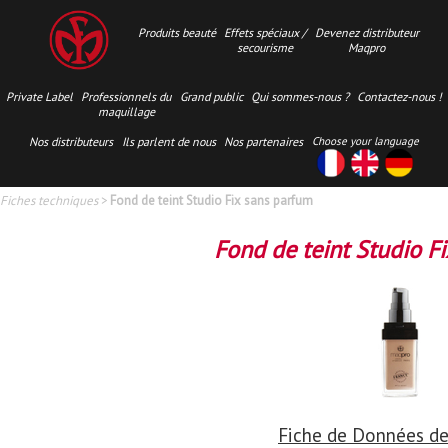
Produits beauté
Effets spéciaux /
Devenez distributeur
secourisme
Maqpro
Private Label
Professionnels du
Grand public
Qui sommes-nous ?
Contactez-nous !
maquillage
Nos distributeurs
Ils parlent de nous
Nos partenaires
Choose your language
Fiches techniques
>
Fond de teint Studio Fix sans parfum
Fond de teint Studio F
Fiche de Données de