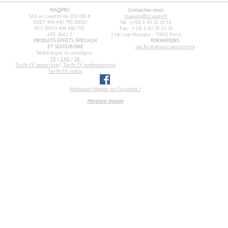
MAQPRO
Contactez-nous
SAS au capital de 100 000 €
maqpro@orange.fr
SIRET 494 440 795 00032
Tél. : (+33) 1 42 25 10 11
RCS PARIS 494 440 795
Fax : (+33) 1 42 25 12 20
APE 2042 Z
2 ter, rue Alasseur - 75015 Paris
PRODUITS EFFETS SPECIAUX
FORMATIONS
ET SECOURISME
Les formations secourisme
Téléchargez le catalogue :
FR
|
ENG
|
DE
Tarifs FX secouriste
|
Tarifs FX professionnels
Tarifs FX public
Retrouvez Maqpro sur Facebook !
Mentions légales